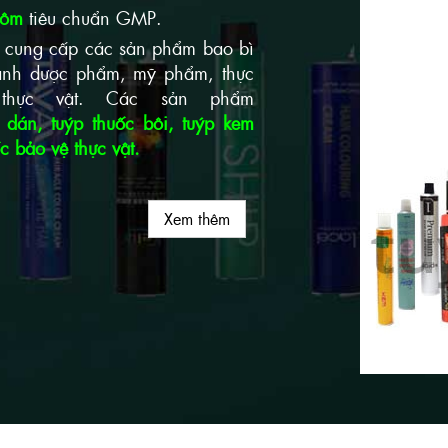
hôm
tiêu chuẩn GMP.
 cung cấp các sản phẩm bao bì
h dược phẩm, mỹ phẩm, thực
thực vật. Các sản phẩm
 dán, tuýp thuốc bôi, tuýp kem
 bảo vệ thực vật.
Xem thêm