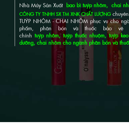
Nhà Máy Sản Xuất
bao bì tuýp nhôm, chai n
chuyên
CÔNG TY TNHH SX TM XNK CHẤT LƯỢNG
TUÝP NHÔM - CHAI NHÔM phục vụ cho ngàn
phẩm, phân bón và thuốc bảo vệ 
chính
tuýp nhôm, tuýp thuốc nhuộm, tuýp keo
dưỡng, chai nhôm cho ngành phân bón và thuốc