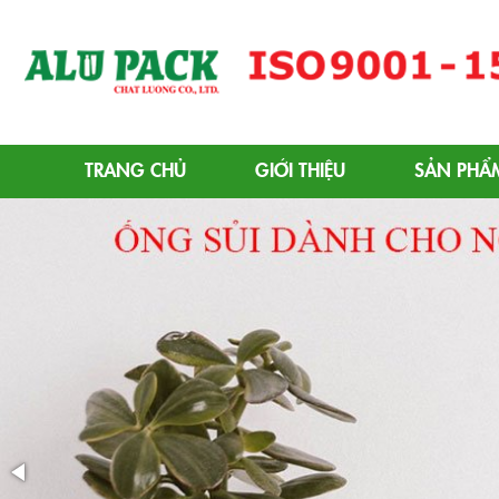
Alupack - Bao Bì Tuýp Nh
TRANG CHỦ
GIỚI THIỆU
SẢN PHẨ