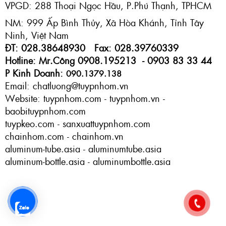
VPGD: 288 Thoại Ngọc Hầu, P.Phú Thạnh, TPHCM
NM: 999 Ấp Bình Thủy, Xã Hòa Khánh, Tỉnh Tây
Ninh, Việt Nam
ĐT: 028.38648930 Fax: 028.39760339
Hotline: Mr.Công 0908.195213 - 0903 83 33 44
P Kinh Doanh:
090.1379.138
Email: chatluong@tuypnhom.vn
Website: tuypnhom.com - tuypnhom.vn -
baobituypnhom.com
tuypkeo.com - sanxuattuypnhom.com
chainhom.com - chainhom.vn
aluminum-tube.asia - aluminumtube.asia
aluminum-bottle.asia - aluminumbottle.asia