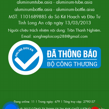
aluminumtube.asia
-
aluminum-tube.asia
aluminumbottle.asia
-
aluminum-bottle.aisa
MST: 1101689885 do Sở Kế Hoạch và Đầu Tư
Tỉnh Long An cấp ngày 13/03/2013
Người chiệu trách nhiệm nội dung: Trần Thanh Nghiêm.
Email: songhieploicorp288@gmail.com
Đang online:
11
| Trong ngày:
679
| Tổng truy cập:
2790157
Coppyright © 2017
CÔNG TY TNHH SX TM XNK CHẤT LƯỢNG
.Design by