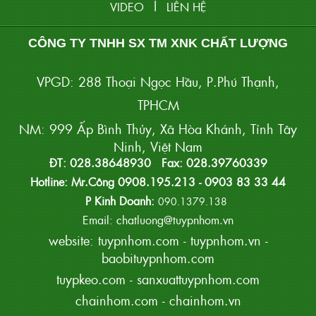
|
VIDEO
LIÊN HỆ
CÔNG TY TNHH SX TM XNK CHẤT LƯỢNG
VPGD: 288 Thoại Ngọc Hầu, P.Phú Thạnh,
TPHCM
NM: 999 Ấp Bình Thủy, Xã Hòa Khánh, Tỉnh Tây
Ninh, Việt Nam
ĐT: 028.38648930 Fax: 028.39760339
Hotline: Mr.Công 0908.195.213 - 0903 83 33 44
P Kinh Doanh:
090.1379.138
Email: chatluong@tuypnhom.vn
website:
tuypnhom.com
-
tuypnhom.vn
-
baobituypnhom.com
tuypkeo.com
-
sanxuattuypnhom.com
chainhom.com
-
chainhom.vn