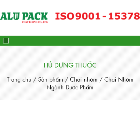
Alupack - Bao Bì Tuýp Nh
HỦ ĐỰNG THUỐC
Trang chủ
/
Sản phẩm
/
Chai nhôm
/
Chai Nhôm
Ngành Dược Phẩm